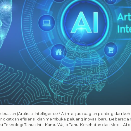
uatan (Artificial Intelligence / AI) menjadi bagian penting dari ke
atkan efisiensi, dan membuka peluang inovasi baru. Beberapa ma
asi Teknologi Tahun Ini – Kamu Wajib Tahu! Kesehatan dan Medis AI d