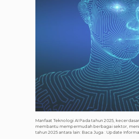
Manfaat Teknologi AI Pada tahun 2025, kecerdasan b
membantu mempermudah berbagai sektor, meningk
tahun 2025 antara lain: Baca Juga : Update Inform