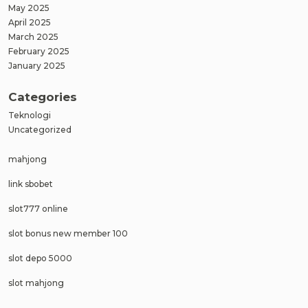
May 2025
April 2025
March 2025
February 2025
January 2025
Categories
Teknologi
Uncategorized
mahjong
link sbobet
slot777 online
slot bonus new member 100
slot depo 5000
slot mahjong