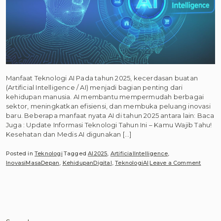
Manfaat Teknologi AI Pada tahun 2025, kecerdasan buatan
(Artificial Intelligence / AI) menjadi bagian penting dari
kehidupan manusia. AI membantu mempermudah berbagai
sektor, meningkatkan efisiensi, dan membuka peluang inovasi
baru. Beberapa manfaat nyata AI di tahun 2025 antara lain: Baca
Juga : Update Informasi Teknologi Tahun Ini – Kamu Wajib Tahu!
Kesehatan dan Medis AI digunakan […]
Posted in
Teknologi
Tagged
AI2025
,
ArtificialIntelligence
,
on
InovasiMasaDepan
,
KehidupanDigital
,
TeknologiAI
Leave a Comment
Manfaa
Teknol
AI
di
Tahun
2025