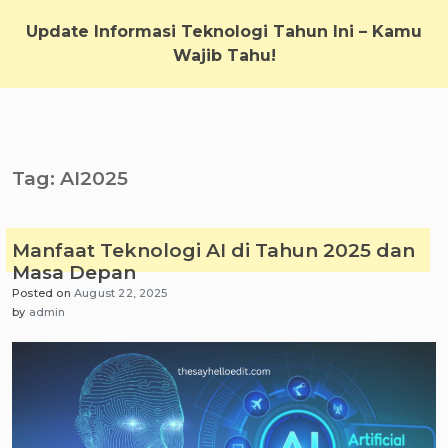
Skip
to
Update Informasi Teknologi Tahun Ini – Kamu
content
Wajib Tahu!
Tag:
AI2025
Manfaat Teknologi AI di Tahun 2025 dan
Masa Depan
Posted on
August 22, 2025
by
admin