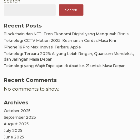
Search
dan
Search
Masa
Depan
Recent Posts
Blockchain dan NFT: Tren Ekonomi Digital yang Mengubah Bisnis
Teknologi CCTV Motion 2025: Keamanan Cerdas Masa Kini
iPhone 16 Pro Max: Inovasi Terbaru Apple
Teknologi Terbaru 2025: AI yang Lebih Ringan, Quantum Mendekat,
dan Jaringan Masa Depan
Teknologi yang Wajib Dipelajari di Abad ke-21 untuk Masa Depan
Recent Comments
No comments to show.
Archives
October 2025
September 2025
August 2025
July 2025
June 2025