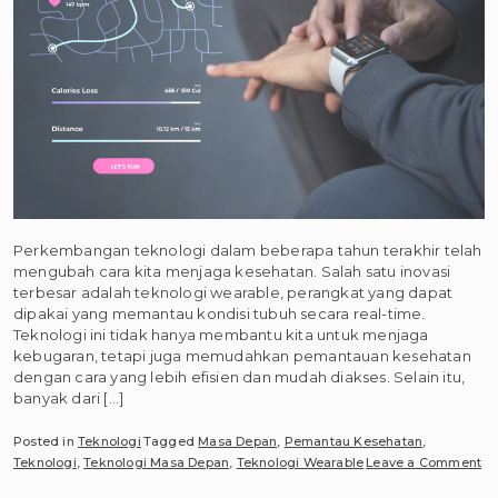
Perkembangan teknologi dalam beberapa tahun terakhir telah
mengubah cara kita menjaga kesehatan. Salah satu inovasi
terbesar adalah teknologi wearable, perangkat yang dapat
dipakai yang memantau kondisi tubuh secara real-time.
Teknologi ini tidak hanya membantu kita untuk menjaga
kebugaran, tetapi juga memudahkan pemantauan kesehatan
dengan cara yang lebih efisien dan mudah diakses. Selain itu,
banyak dari […]
Posted in
Teknologi
Tagged
Masa Depan
,
Pemantau Kesehatan
,
on
Teknologi
,
Teknologi Masa Depan
,
Teknologi Wearable
Leave a Comment
5