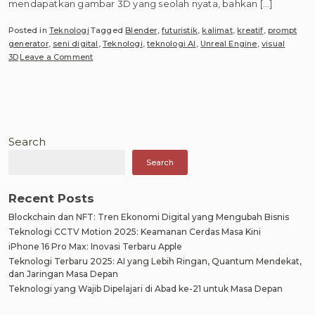
mendapatkan gambar 3D yang seolah nyata, bahkan […]
Posted in
Teknologi
Tagged
Blender
,
futuristik
,
kalimat
,
kreatif
,
prompt
generator
,
seni digital
,
Teknologi
,
teknologi AI
,
Unreal Engine
,
visual
on
3D
Leave a Comment
Gila!
Generator
Ini
Bikin
Visual
3D
Search
yang
Search
Nggak
Masuk
Akal
Recent Posts
Hanya
Blockchain dan NFT: Tren Ekonomi Digital yang Mengubah Bisnis
dari
Kalimat
Teknologi CCTV Motion 2025: Keamanan Cerdas Masa Kini
Simpel!
iPhone 16 Pro Max: Inovasi Terbaru Apple
Inilah
Teknologi Terbaru 2025: AI yang Lebih Ringan, Quantum Mendekat,
Contoh
dan Jaringan Masa Depan
Teks
Teknologi yang Wajib Dipelajari di Abad ke-21 untuk Masa Depan
Generator
Prompt-