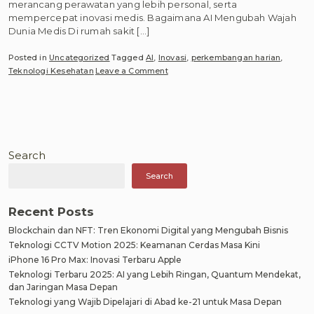
merancang perawatan yang lebih personal, serta
mempercepat inovasi medis. Bagaimana AI Mengubah Wajah
Dunia Medis Di rumah sakit […]
Posted in
Uncategorized
Tagged
AI
,
Inovasi
,
perkembangan harian
,
on
Teknologi Kesehatan
Leave a Comment
Peran
AI
dalam
Perkembangan
Teknologi
Kesehatan
Search
yang
Search
Terus
Berkembang
Setiap
Recent Posts
Hari
Blockchain dan NFT: Tren Ekonomi Digital yang Mengubah Bisnis
Teknologi CCTV Motion 2025: Keamanan Cerdas Masa Kini
iPhone 16 Pro Max: Inovasi Terbaru Apple
Teknologi Terbaru 2025: AI yang Lebih Ringan, Quantum Mendekat,
dan Jaringan Masa Depan
Teknologi yang Wajib Dipelajari di Abad ke-21 untuk Masa Depan