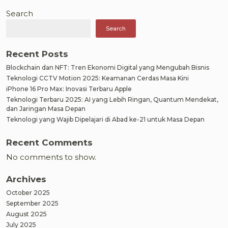
X1
Search
Ungguli
Search
Kompetitor
Ini
Alasan
Recent Posts
yang
Blockchain dan NFT: Tren Ekonomi Digital yang Mengubah Bisnis
Harus
Kamu
Teknologi CCTV Motion 2025: Keamanan Cerdas Masa Kini
Tahu
iPhone 16 Pro Max: Inovasi Terbaru Apple
Teknologi Terbaru 2025: AI yang Lebih Ringan, Quantum Mendekat,
dan Jaringan Masa Depan
Teknologi yang Wajib Dipelajari di Abad ke-21 untuk Masa Depan
Recent Comments
No comments to show.
Archives
October 2025
September 2025
August 2025
July 2025