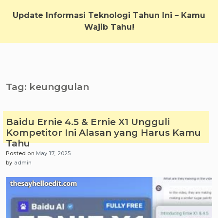
Skip
to
Update Informasi Teknologi Tahun Ini – Kamu
content
Wajib Tahu!
Tag:
keunggulan
Baidu Ernie 4.5 & Ernie X1 Ungguli
Kompetitor Ini Alasan yang Harus Kamu
Tahu
Posted on
May 17, 2025
by
admin