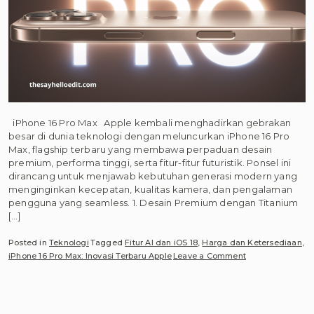
iPhone 16 Pro Max Apple kembali menghadirkan gebrakan
besar di dunia teknologi dengan meluncurkan iPhone 16 Pro
Max, flagship terbaru yang membawa perpaduan desain
premium, performa tinggi, serta fitur-fitur futuristik. Ponsel ini
dirancang untuk menjawab kebutuhan generasi modern yang
menginginkan kecepatan, kualitas kamera, dan pengalaman
pengguna yang seamless. 1. Desain Premium dengan Titanium
[…]
Posted in
Teknologi
Tagged
Fitur AI dan iOS 18
,
Harga dan Ketersediaan
,
on
iPhone 16 Pro Max: Inovasi Terbaru Apple
Leave a Comment
iPhone
16
Pro
Max: