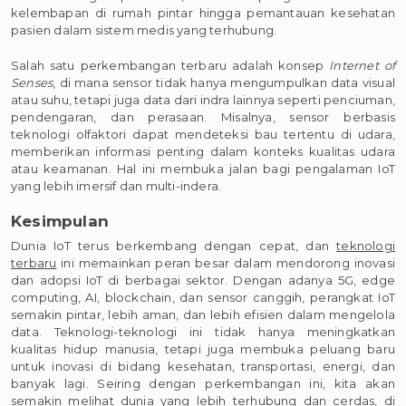
kelembapan di rumah pintar hingga pemantauan kesehatan
pasien dalam sistem medis yang terhubung.
Salah satu perkembangan terbaru adalah konsep
Internet of
Senses
, di mana sensor tidak hanya mengumpulkan data visual
atau suhu, tetapi juga data dari indra lainnya seperti penciuman,
pendengaran, dan perasaan. Misalnya, sensor berbasis
teknologi olfaktori dapat mendeteksi bau tertentu di udara,
memberikan informasi penting dalam konteks kualitas udara
atau keamanan. Hal ini membuka jalan bagi pengalaman IoT
yang lebih imersif dan multi-indera.
Kesimpulan
Dunia IoT terus berkembang dengan cepat, dan
teknologi
terbaru
ini memainkan peran besar dalam mendorong inovasi
dan adopsi IoT di berbagai sektor. Dengan adanya 5G, edge
computing, AI, blockchain, dan sensor canggih, perangkat IoT
semakin pintar, lebih aman, dan lebih efisien dalam mengelola
data. Teknologi-teknologi ini tidak hanya meningkatkan
kualitas hidup manusia, tetapi juga membuka peluang baru
untuk inovasi di bidang kesehatan, transportasi, energi, dan
banyak lagi. Seiring dengan perkembangan ini, kita akan
semakin melihat dunia yang lebih terhubung dan cerdas, di