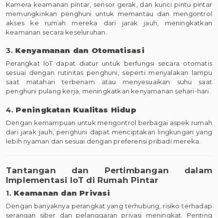
Kamera keamanan pintar, sensor gerak, dan kunci pintu pintar
memungkinkan penghuni untuk memantau dan mengontrol
akses ke rumah mereka dari jarak jauh, meningkatkan
keamanan secara keseluruhan.
3.
Kenyamanan dan Otomatisasi
Perangkat IoT dapat diatur untuk berfungsi secara otomatis
sesuai dengan rutinitas penghuni, seperti menyalakan lampu
saat matahari terbenam atau menyesuaikan suhu saat
penghuni pulang kerja, meningkatkan kenyamanan sehari-hari.
4.
Peningkatan Kualitas Hidup
Dengan kemampuan untuk mengontrol berbagai aspek rumah
dari jarak jauh, penghuni dapat menciptakan lingkungan yang
lebih nyaman dan sesuai dengan preferensi pribadi mereka.
Tantangan dan Pertimbangan dalam
Implementasi IoT di Rumah Pintar
1.
Keamanan dan Privasi
Dengan banyaknya perangkat yang terhubung, risiko terhadap
serangan siber dan pelanggaran privasi meningkat. Penting