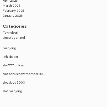
April 2025
March 2025
February 2025
January 2025
Categories
Teknologi
Uncategorized
mahjong
link sbobet
slot777 online
slot bonus new member 100
slot depo 5000
slot mahjong