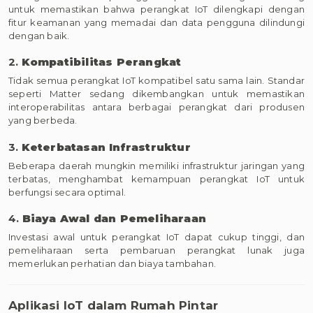
untuk memastikan bahwa perangkat IoT dilengkapi dengan
fitur keamanan yang memadai dan data pengguna dilindungi
dengan baik.
2.
Kompatibilitas Perangkat
Tidak semua perangkat IoT kompatibel satu sama lain. Standar
seperti Matter sedang dikembangkan untuk memastikan
interoperabilitas antara berbagai perangkat dari produsen
yang berbeda.
3.
Keterbatasan Infrastruktur
Beberapa daerah mungkin memiliki infrastruktur jaringan yang
terbatas, menghambat kemampuan perangkat IoT untuk
berfungsi secara optimal.
4.
Biaya Awal dan Pemeliharaan
Investasi awal untuk perangkat IoT dapat cukup tinggi, dan
pemeliharaan serta pembaruan perangkat lunak juga
memerlukan perhatian dan biaya tambahan.
Aplikasi IoT dalam Rumah Pintar