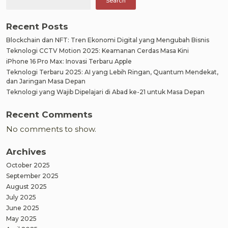
Search
Recent Posts
Blockchain dan NFT: Tren Ekonomi Digital yang Mengubah Bisnis
Teknologi CCTV Motion 2025: Keamanan Cerdas Masa Kini
iPhone 16 Pro Max: Inovasi Terbaru Apple
Teknologi Terbaru 2025: AI yang Lebih Ringan, Quantum Mendekat,
dan Jaringan Masa Depan
Teknologi yang Wajib Dipelajari di Abad ke-21 untuk Masa Depan
Recent Comments
No comments to show.
Archives
October 2025
September 2025
August 2025
July 2025
June 2025
May 2025