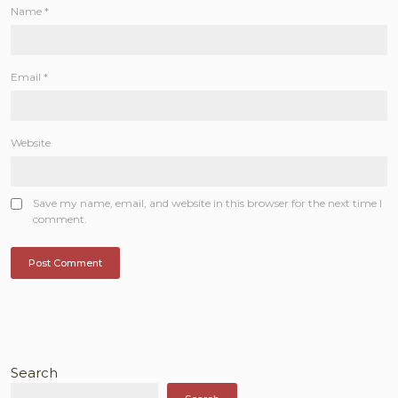
Name
*
Email
*
Website
Save my name, email, and website in this browser for the next time I
comment.
Search