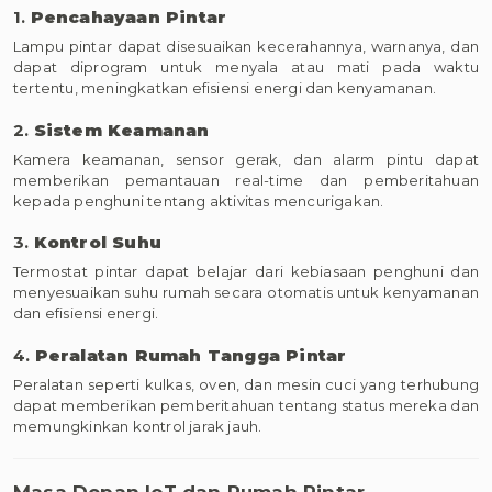
1.
Pencahayaan Pintar
Lampu pintar dapat disesuaikan kecerahannya, warnanya, dan
dapat diprogram untuk menyala atau mati pada waktu
tertentu, meningkatkan efisiensi energi dan kenyamanan.
2.
Sistem Keamanan
Kamera keamanan, sensor gerak, dan alarm pintu dapat
memberikan pemantauan real-time dan pemberitahuan
kepada penghuni tentang aktivitas mencurigakan.
3.
Kontrol Suhu
Termostat pintar dapat belajar dari kebiasaan penghuni dan
menyesuaikan suhu rumah secara otomatis untuk kenyamanan
dan efisiensi energi.
4.
Peralatan Rumah Tangga Pintar
Peralatan seperti kulkas, oven, dan mesin cuci yang terhubung
dapat memberikan pemberitahuan tentang status mereka dan
memungkinkan kontrol jarak jauh.
Masa Depan IoT dan Rumah Pintar