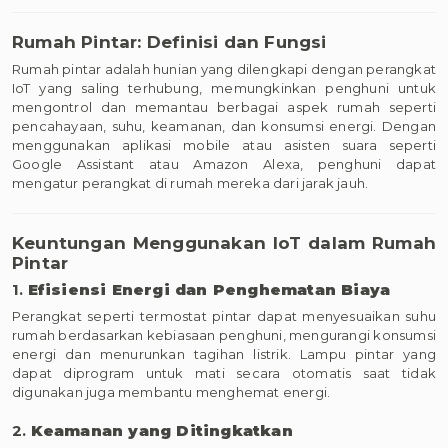
Rumah Pintar: Definisi dan Fungsi
Rumah pintar adalah hunian yang dilengkapi dengan perangkat
IoT yang saling terhubung, memungkinkan penghuni untuk
mengontrol dan memantau berbagai aspek rumah seperti
pencahayaan, suhu, keamanan, dan konsumsi energi. Dengan
menggunakan aplikasi mobile atau asisten suara seperti
Google Assistant atau Amazon Alexa, penghuni dapat
mengatur perangkat di rumah mereka dari jarak jauh.
Keuntungan Menggunakan IoT dalam Rumah
Pintar
1.
Efisiensi Energi dan Penghematan Biaya
Perangkat seperti termostat pintar dapat menyesuaikan suhu
rumah berdasarkan kebiasaan penghuni, mengurangi konsumsi
energi dan menurunkan tagihan listrik. Lampu pintar yang
dapat diprogram untuk mati secara otomatis saat tidak
digunakan juga membantu menghemat energi.
2.
Keamanan yang Ditingkatkan